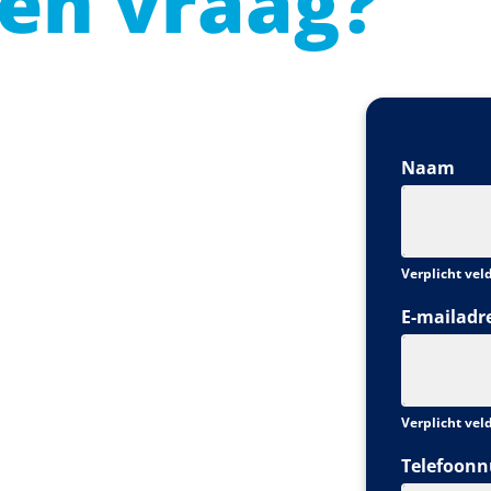
een vraag?
Naam
Verplicht vel
E-mailadr
Verplicht vel
Telefoon