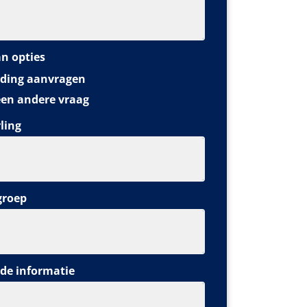
an opties
ding aanvragen
een andere vraag
ling
groep
de informatie