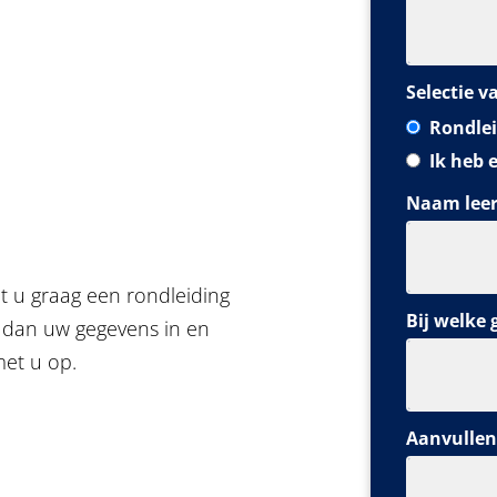
Selectie v
Rondlei
Ik heb 
Naam leer
t u graag een rondleiding
Bij welke 
 dan uw gegevens in en
met u op.
Aanvullen