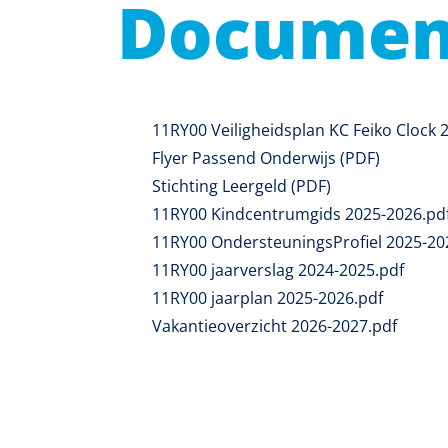
Documen
PDF Bestand
11RY00 Veiligheidsplan KC Feiko Clock 
PDF Bestand
Flyer Passend Onderwijs (PDF)
PDF Bestand
Stichting Leergeld (PDF)
PDF Bestand
11RY00 Kindcentrumgids 2025-2026.pd
PDF Bestand
11RY00 OndersteuningsProfiel 2025-20
PDF Bestand
11RY00 jaarverslag 2024-2025.pdf
PDF Bestand
11RY00 jaarplan 2025-2026.pdf
PDF Bestand
Vakantieoverzicht 2026-2027.pdf